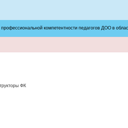
е профессиональной компетентности педагогов ДОО в обла
структоры ФК