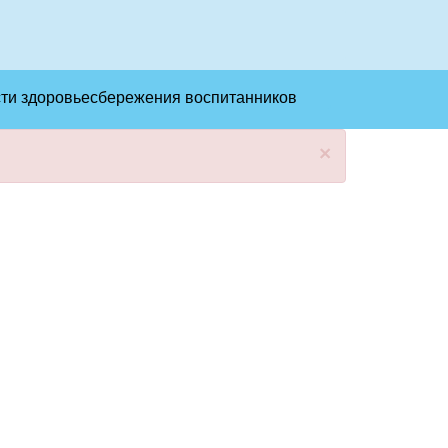
сти здоровьесбережения воспитанников
×